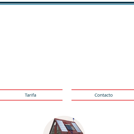
CLIMATIZACIÓN
CALEFACCIÓN
ACS
CONTROL
ión, calefacción, ACS y control
Integradores de Siemens
eotermia y energía solar
Tarifa
Contacto