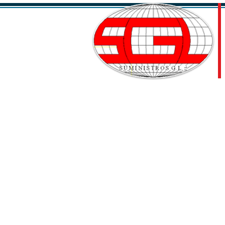
Especialistas en climatizac
desde 1992
Distribución para profesionales - 
Soluciones para ACS, aerotermia, g