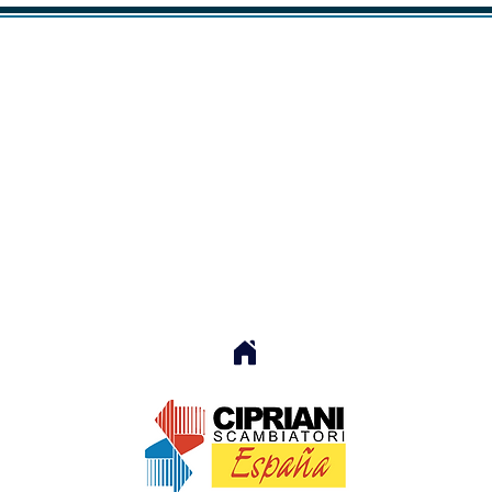
CLIMATIZACIÓN
CALEFACCIÓN
ACS
CONTROL
ión, calefacción, ACS y control
Integradores de Siemens
eotermia y energía solar